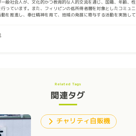
び一般社会人が、文化的かつ教育的な人的交流を通じ、国籍、年齢、性
を行っています。また、フィリピンの低所得者層を対象としたコミュニ
を推進し、奉仕精神を育て、地域の発展に寄与する活動を実施しています。 “一方的な支援でなく、現地
をモットーに、以下３つの柱を軸に活動しています。 「教育支援事業」では、日本の応援企業様や個人のサポーター
募った寄付金をもとにフィリピンの子ども達の学資援助と英語や野外活動
・青少年育成事業」では、若者の力が社会を変えると考え、日本の学生
成
流を行う活動を行なっています。コロナ中に、英語でSDGsを学ぶオンライ
開発事業」では、フィリピンのゴミ処理場などがある貧困地域の収入源として、生計支援
を広げる活動を行っています。 現在企業パートナー様を募集中です！社員研修（フィリピン人ユースとの交流、
s講座：エシカル、貧困、環境問題など）や、マングローブ植林、次世代リ
25年までに青少年のSDGsリーダーを1000人以上に増やし、社会をよりよくしていきま
会の実現に寄与してくださる企業様。 LOOBとのタイアップをよろし
Related Tags
関連タグ
チャリティ自販機