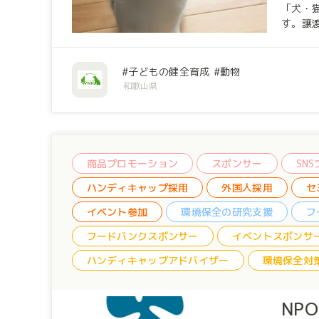
「犬・猫の飼い主探しの仲介」 
す。譲渡数 2020
ともに
子どもの健全育成
動物
和歌山県
商品プロモーション
スポンサー
SN
ハンディキャップ採用
外国人採用
セ
イベント参加
環境保全の研究支援
フ
フードバンクスポンサー
イベントスポンサ
ハンディキャップアドバイザー
環境保全対
NP