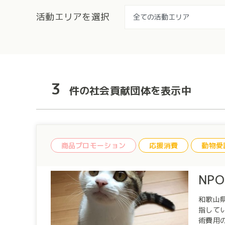
活動エリアを選択
3
件の社会貢献団体を表示中
商品プロモーション
応援消費
動物愛
NP
和歌山
指しています。 ー活動内容ー 「野良猫の不妊手術サポート」 
術費用の