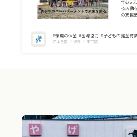
年およ
る活動
の支援活動
成長すること”
様から
際理解
環境の保全
国際協力
子どもの健全育
際理解交
日本全国
海外
東京都
現在も運営しています。 「コミュニティ
（フェアトレード）
SDG
ちは、20
きる社