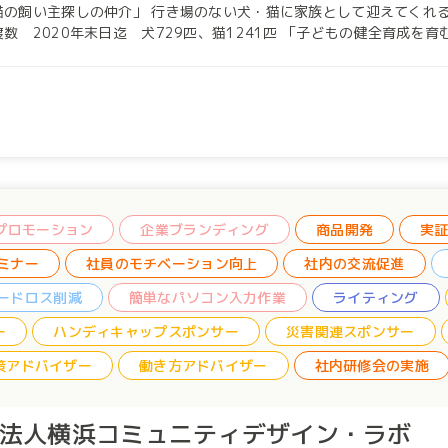
行き場のない犬・猫に家族として迎えてくれる新しい飼い主さん探しのサポート・飼い方指導をしま
年末日迄 犬729匹、猫1241匹 「子どもの健全育成を育む活動」 和歌山県事業「わうくらす」にスタッフ犬と
参加しました。
Sプロモーション
企業ブランディング
商品開発
実
ミナー
社員のモチベーション向上
社内の交流促進
ードロス削減
簡単なパソコン入力作業
ライティング
ー
ハンディキャップスポンサー
災害関連スポンサー
策アドバイザー
働き方アドバイザー
社内研修会の実施
O法人横浜コミュニティデザイン・ラボ