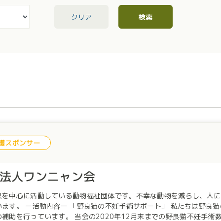
クリア
検索
護スポンサー
O法人ワンニャン会
県を中心に活動している動物福祉団体です。不幸な動物を減らし、人に
私たちは野良猫の不妊手術において捕獲器の貸し出し、搬送協力、手
補助を行っています。 当会の2020年12月末までの野良猫不妊手術数