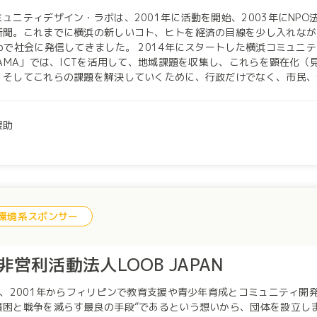
ニティデザイン・ラボは、2001年に活動を開始、2003年にNPO法人化した非営利団
新聞。これまでに横浜の新しいコト、ヒトを経済の目線を少し入れなが
きました。 2014年にスタートした横浜コミュニティプラットフォーム構築事業「LOCAL GOOD
OHAMA」では、ICTを活用して、地域課題を収集し、これらを顕在化
。そしてこれらの課題を解決していくために、行政だけでなく、市民、
参加できる仕組みを運営し、地域課題の解決に向けた取り組みを行っています。 2023年9月から
家でシェアキッチンほかの新規プロジェクトを開始します。
援助
環境系スポンサー
非営利活動法人LOOB JAPAN
、2001年からフィリピンで教育支援や青少年育成とコミュニティ開発を行っている団体で
と戦争を減らす最良の手段”であるという想いから、団体を設立しました。 私たちは、日本とフィリピンの