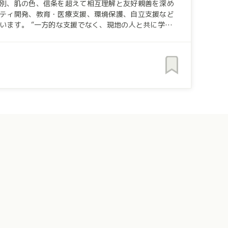
別、肌の色、信条を超えて相互理解と友好親善を深め
ティ開発、教育・医療支援、環境保護、自立支援など
の人と共に学び
などのノンフォーマル教育に取組んでいます。 「国
とフィリピンの学生がワークキャンプなどを通して国
ン学習プログラム『SDGs Academia』を開発、
ーダー育成などに参画していただけませんか？ 私た
す。 共に学び、若い世代が成長で
くお願いいたします。