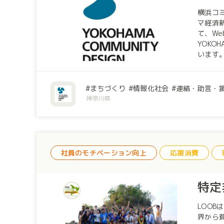
横浜コミュ
マ経済
て、Webで社会に発信して
YOK
います
場から広く
の一軒
まちづくり
情報化社会
連絡・助言・
神奈川県
社員のモチベーション向上
応援消費
特定
LOOBは
界から貧困