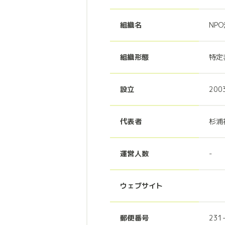
組織名
NP
組織形態
特定
設立
200
代表者
杉浦
運営人数
-
ウェブサイト
郵便番号
231