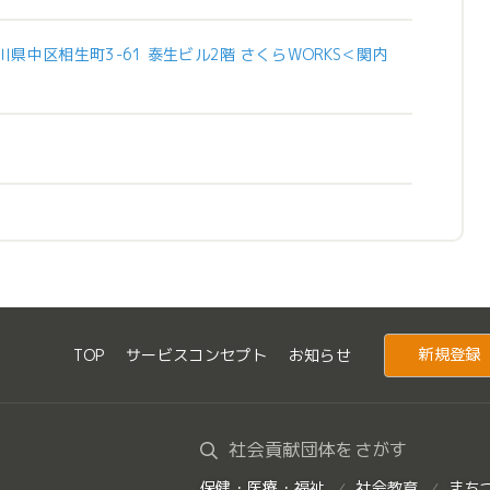
川県中区相生町3-61 泰生ビル2階 さくらWORKS＜関内
新規登録
TOP
サービスコンセプト
お知らせ
社会貢献団体をさがす
保健・医療・福祉
社会教育
まち
/
/