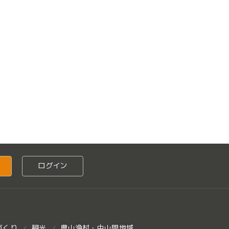
ログイン
づくり
観光
農山漁村・中山間地域
/
/