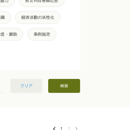
際協力
男女共同参画社会
振興
経済活動の活性化
助言・援助
条例指定
クリア
検索
1
2