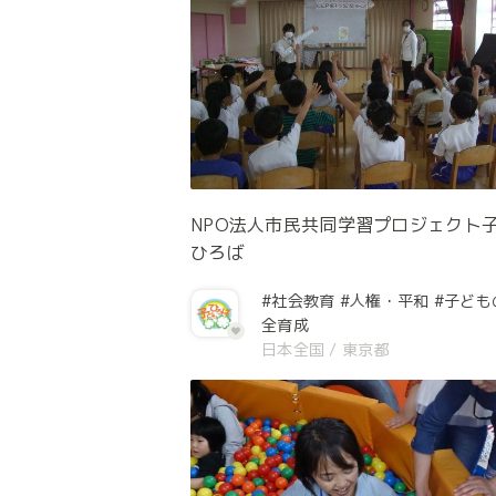
NPO法人市民共同学習プロジェクト
ひろば
#社会教育
#人権・平和
#子ども
全育成
日本全国
/
東京都