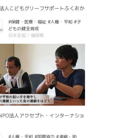
O法人こどもグリーフサポートふくおか
#保健・医療・福祉
#人権・平和
#子
どもの健全育成
日本全国
/
福岡県
NPO法人アクセプト・インターナショ
#人権・平和
#国際協力
#連絡・助