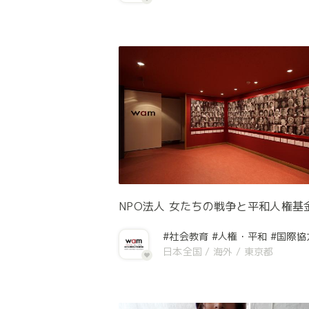
NPO法人 女たちの戦争と平和人権基
#社会教育
#人権・平和
#国際協
日本全国
/
海外
/
東京都