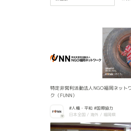
特定非営利活動法人NGO福岡ネット
ク（FUNN）
#人権・平和
#国際協力
日本全国
/
海外
/
福岡県