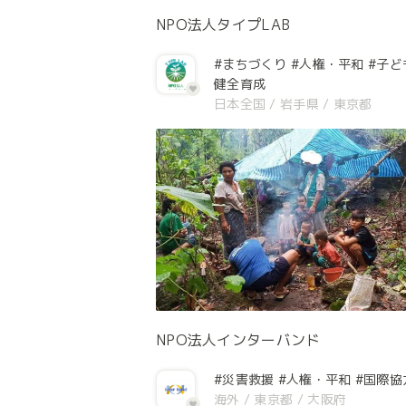
NPO法人タイプLAB
#まちづくり
#人権・平和
#子ど
健全育成
日本全国
/
岩手県
/
東京都
NPO法人インターバンド
#災害救援
#人権・平和
#国際協
海外
/
東京都
/
大阪府