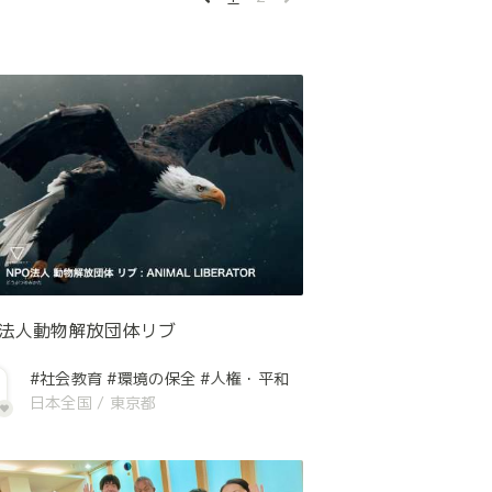
O法人動物解放団体リブ
#社会教育
#環境の保全
#人権・平和
日本全国
/
東京都