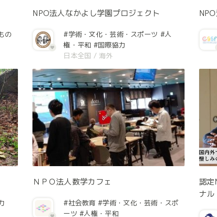
NPO法人なかよし学園プロジェクト
NP
もの
#学術・文化・芸術・スポーツ
#人
権・平和
#国際協力
日本全国
/
海外
ＮＰＯ法人数学カフェ
認定
ナル
力
#社会教育
#学術・文化・芸術・スポ
ーツ
#人権・平和