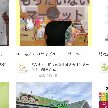
ッチ
NPO法人オカヤマビューティサミット
特定
の健
#人権・平和
#男女共同参画社会
#子
どもの健全育成
日本全国
/
岡山県