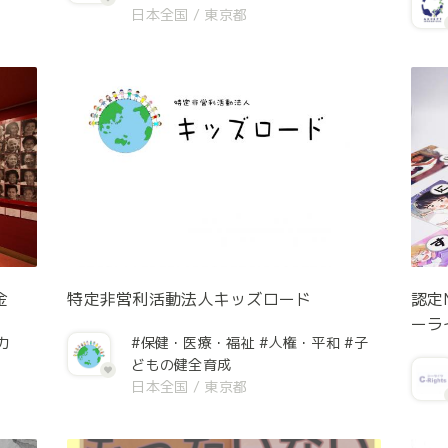
日本全国
/
東京都
金
特定非営利活動法人キッズロード
認定
ーラ
力
#保健・医療・福祉
#人権・平和
#子
どもの健全育成
日本全国
/
東京都