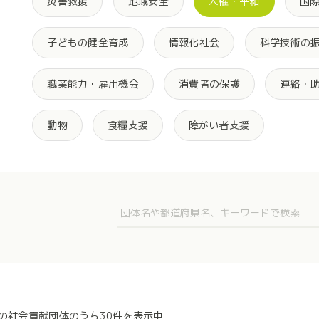
災害救援
地域安全
人権・平和
国
子どもの健全育成
情報化社会
科学技術の
職業能力・雇用機会
消費者の保護
連絡・
動物
食糧支援
障がい者支援
件の社会貢献団体のうち30件を表示中