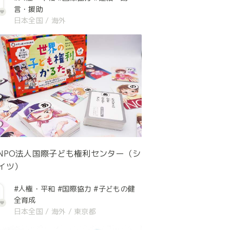
言・援助
日本全国
/
海外
NPO法人国際子ども権利センター（シ
イツ）
#人権・平和
#国際協力
#子どもの健
全育成
日本全国
/
海外
/
東京都