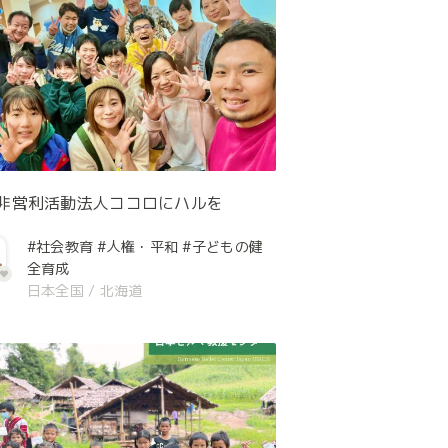
非営利活動法人ココロにハルを
#社会教育
#人権・平和
#子どもの健
全育成
日本全国
/
北海道