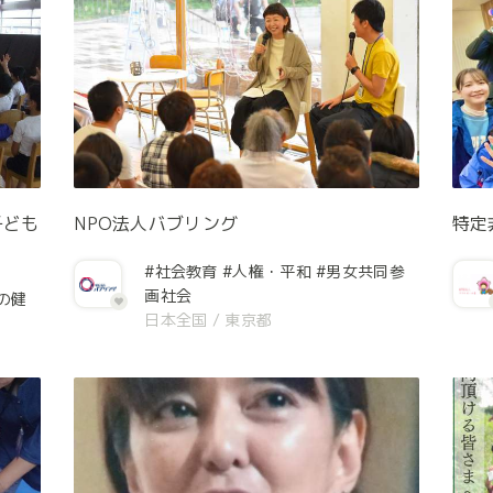
子ども
NPO法人バブリング
特定
#社会教育
#人権・平和
#男女共同参
画社会
の健
日本全国
/
東京都