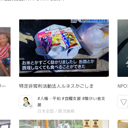
ワー
特定非営利活動法人ルネスかごしま
NP
#人権・平和
#食糧支援
#障がい者支
援
日本全国
/
鹿児島県