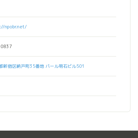
://npobr.net/
-0837
都新宿区納戸町35番地 パール明石ビル501