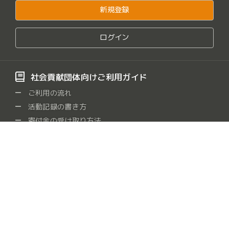
新規登録
ログイン
社会貢献団体向けご利用ガイド
ご利用の流れ
活動記録の書き方
寄付金の受け取り方法
よくある質問
社会貢献団体をさがす
保健・医療・福祉
社会教育
まちづくり
観光
/
/
/
/
農山漁村・中山間地域
学術・文化・芸術・スポーツ
/
/
環境の保全
災害救援
地域安全
人権・平和
/
/
/
/
国際協力
男女共同参画社会
子どもの健全育成
/
/
/