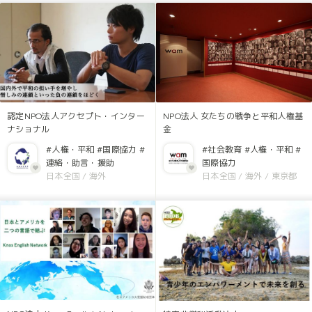
認定NPO法人アクセプト・インター
NPO法人 女たちの戦争と平和人権基
ナショナル
金
#人権・平和
#国際協力
#
#社会教育
#人権・平和
#
連絡・助言・援助
国際協力
日本全国
/
海外
日本全国
/
海外
/
東京都