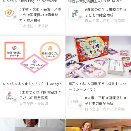
NPO法人 Knox English Network
特定非営利活動法人LOOB JAPAN
#学術・文化・芸術・スポ
#環境の保全
#国際協力
#
ーツ
#国際協力
#職業能
子どもの健全育成
力・雇用機会
日本全国
/
海外
/
東京都
日本全国
/
東京都
NPO法人多文化共生サポートAdagio
認定NPO法人国際子ども権利センタ
ー（シーライツ）
#まちづくり
#国際協力
#
子どもの健全育成
#人権・平和
#国際協力
#
日本全国
/
愛知県
子どもの健全育成
日本全国
/
海外
/
東京都