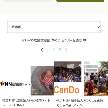
81件の社会貢献団体のうち30件を表示中
1
2
3
特定非営利活動法人NGO福岡ネット
特定非営利活動法人アフリカ地域開
ワーク（FUNN）
発市民の会（CanDo）