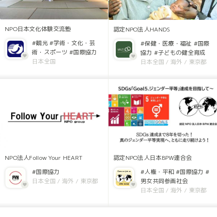
NPO日本文化体験交流塾
認定NPO法人HANDS
#観光
#学術・文化・芸
#保健・医療・福祉
#国際
術・スポーツ
#国際協力
協力
#子どもの健全育成
日本全国
日本全国
/
海外
/
東京都
NPO法人Follow Your HEART
認定NPO法人日本BPW連合会
#国際協力
#人権・平和
#国際協力
#
日本全国
/
海外
/
東京都
男女共同参画社会
日本全国
/
海外
/
東京都