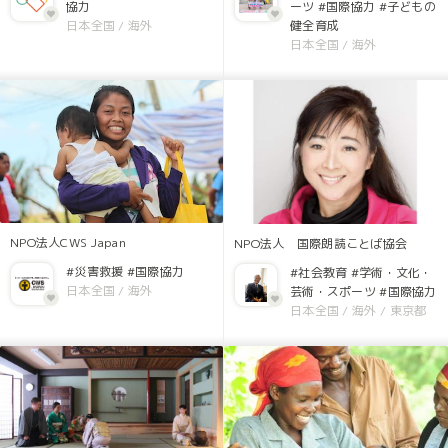
協力
ーツ
#国際協力
#子どもの
日本全国
/
海外
健全育成
日本全国
/
海外
NPO法人CWS Japan
NPO法人 国際朗読ことば協会
#災害救援
#国際協力
#社会教育
#学術・文化・
日本全国
/
海外
芸術・スポーツ
#国際協力
日本全国
/
海外
/
東京都