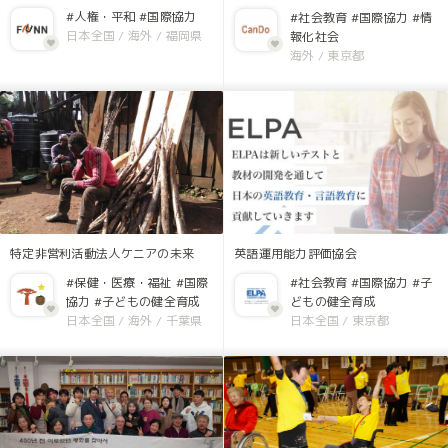
#人権・平和
#国際協力
#社会教育
#国際協力
#情
日本全国
/
海外
/
福岡県
報化社会
海外
/
東京都
特定非営利活動法人ケニアの未来
英語運用能力評価協会
#保健・医療・福祉
#国際
#社会教育
#国際協力
#子
協力
#子どもの健全育成
どもの健全育成
日本全国
/
海外
/
千葉県
日本全国
/
東京都