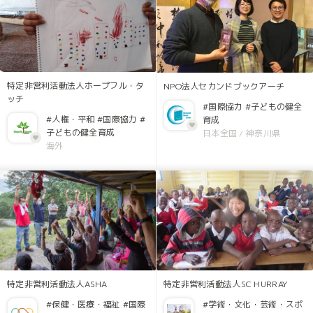
特定非営利活動法人ホープフル・タ
NPO法人セカンドブックアーチ
ッチ
#国際協力
#子どもの健全
#人権・平和
#国際協力
#
育成
子どもの健全育成
日本全国
/
神奈川県
海外
特定非営利活動法人ASHA
特定非営利活動法人SC HURRAY
#保健・医療・福祉
#国際
#学術・文化・芸術・スポ