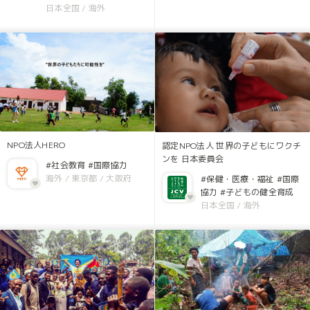
日本全国
/
海外
NPO法人HERO
認定NPO法人 世界の子どもにワクチ
ンを 日本委員会
#社会教育
#国際協力
海外
/
東京都
/
大阪府
#保健・医療・福祉
#国際
協力
#子どもの健全育成
日本全国
/
海外