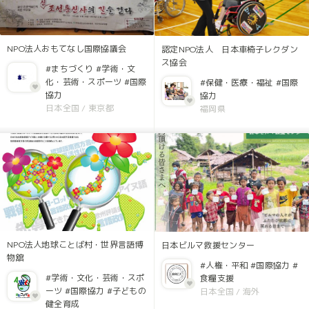
NPO法人おもてなし国際協議会
認定NPO法人 日本車椅子レクダン
ス協会
#まちづくり
#学術・文
化・芸術・スポーツ
#国際
#保健・医療・福祉
#国際
協力
協力
日本全国
/
東京都
福岡県
NPO法人地球ことば村・世界言語博
日本ビルマ救援センター
物舘
#人権・平和
#国際協力
#
#学術・文化・芸術・スポ
食糧支援
ーツ
#国際協力
#子どもの
日本全国
/
海外
健全育成