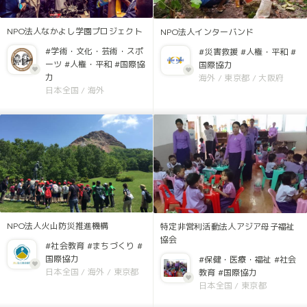
NPO法人なかよし学園プロジェクト
NPO法人インターバンド
#学術・文化・芸術・スポ
#災害救援
#人権・平和
#
ーツ
#人権・平和
#国際協
国際協力
力
海外
/
東京都
/
大阪府
日本全国
/
海外
NPO法人火山防災推進機構
特定非営利活動法人アジア母子福祉
協会
#社会教育
#まちづくり
#
国際協力
#保健・医療・福祉
#社会
日本全国
/
海外
/
東京都
教育
#国際協力
日本全国
/
東京都