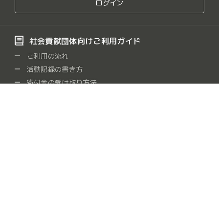
ログイン
社会貢献団体向けご利用ガイド
ご利用の流れ
活動記録の書き方
寄付金の受け取り方法
よくある質問
社会貢献団体をさがす
保健・医療・福祉
社会教育
まちづくり
観光
/
/
/
/
農山漁村・中山間地域
学術・文化・芸術・スポーツ
/
/
環境の保全
災害救援
地域安全
人権・平和
/
/
/
/
国際協力
男女共同参画社会
子どもの健全育成
/
/
/
情報化社会
科学技術の振興
経済活動の活性化
/
/
/
職業能力・雇用機会
消費者の保護
連絡・助言・援助
/
/
/