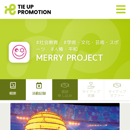
#社会教育
#学術・文化・芸術・スポ
ーツ
#人権・平和
MERRY PROJECT
面談
タイアップ
タイアップ
概要
活動記録
申し込み
実績
オファー