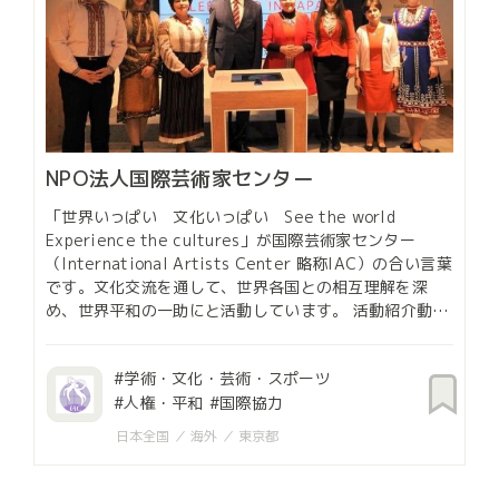
認定NPO法人スマイリングホ
パン
ー
私たちは、”創造的でワクワク陽気な気
he world
る”と信じ、難病や障がいにより長期入
」が国際芸術家センター
ている子どもたちに質の高いアートを届
nter 略称IAC）の合い言葉
います。 プロによる定期的参加型アー
との相互理解を深
り、制限の多い空間で受け身になりがち
ます。 活動紹介動
して心を自由に開放し、自分らしく生き
m/watch?
と願い、回復に向けての活力・闘病意欲
保健・医療・福祉
持ち続けられるよう支援しています。 また、在宅医療を
ーツ
ア ヒロシマズ」を
学術・文化・芸術・スポーツ
受ける重度の障がい児を訪問し、障がい
り芸術家交流を中心に活
た独自の感覚教材やICT教材を使った学
子どもの健全育成
い民間団体で「国
ています。 「入院しててもこんなことができるんだ
の協力事業を進めて
日本全国
東京都
ね！」「まいにち来てほしいです」 病
実際の声です。 「子どもが変わった！
れば、相手を理解す