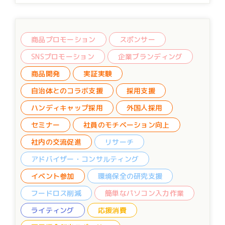
「現役クリエーター世代」はシニアのWeb制作への専
門的支援という副業、即ち「第二の仕事（セカンドワー
ク）」の機会を自らの居住地域において得ることができ
ます。さらに、事業主として自立する道に挑戦すること
商品プロモーション
スポンサー
ができます。 「小規模事業者の方々」はあまり活動予
SNSプロモーション
企業ブランディング
算を取ることのできない中で、魅力的で良質のWebサイ
トを安価に得られることに加え、さらに運用時に伴走支
商品開発
実証実験
援が受けられます。 このように、「Web制作」を通し
自治体とのコラボ支援
採用支援
て、シニア・シニア候補世代にはやりがいのある仕事
を、現役クリエーター世代にはシニアのWeb制作支援と
ハンディキャップ採用
外国人採用
いう副業を、小規模事業者の方々には、Webを「所有で
きない」「更新できない」ことによる事業機会損失の軽
セミナー
社員のモチベーション向上
減を届けます。 なお、令和3年度は、特定非営利活動
社内の交流促進
リサーチ
法人 湘南ランドスケープラボ様や（https://shonan-ls-
lab.org/）やママほぐ様（https://mamahogu.net/）な
アドバイザー・コンサルティング
ど、複数の団体様からWeb制作を受託しました。 地域
の人々や団体がWeb制作を通してハッピーとなり、地域
イベント参加
環境保全の研究支援
の中でよりよい循環を創る活動を応援してくださる企業
フードロス削減
簡単なパソコン入力作業
の皆さん、私たちNPO法人セカンドワーク協会とタイア
ップしませんか？オファーをお待ちしております！
ライティング
応援消費