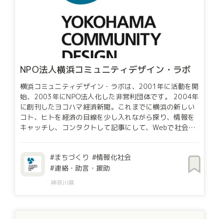
NPO法人横浜コミュニティデザイン・ラボ
横浜コミュニティデザイン・ラボは、2001年に活動を開
始、2003年にNPO法人化した非営利団体です。 2004年
に創刊したヨコハマ経済新聞。これまでに横浜の新しい
コト、ヒトを経済の目線を少し入れながら探り、情報を
キャッチし、コンタクトして記事にして、Webで社会に
発信してきました。 2014年にスタートした横浜コミュ
ニティプラットフォーム構築事業「LOCAL GOOD
まちづくり
情報化社会
YOKOHAMA」では、ICTを活用して、地域課題を収集
連絡・助言・援助
し、これらを顕在化（見える化）させ広く市民、企業に
わかりやすく伝えています。そしてこれらの課題を解決
神奈川県
していくために、行政だけでなく、市民、企業、大学・
学生といった多様な主体がそれぞれの立場から広く参加
できる仕組みを運営し、地域課題の解決に向けた取り組