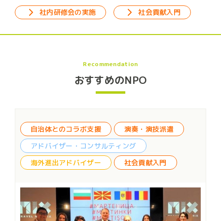
社内研修会の実施
社会貢献入門
Recommendation
おすすめのNPO
奏・演技派遣
スポンサー
イベントスポンサ
グ
ハンディキャップスポンサー
会貢献入門