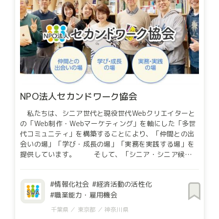
NPO法人セカンドワーク協会
私たちは、シニア世代と現役世代Webクリエイターと
の「Web制作・Webマーケティング」を軸にした「多世
代コミュニティ」を構築することにより、「仲間との出
会いの場」「学び・成長の場」「実務を実践する場」を
提供しています。 そして、「シニア・シニア候補世
代」・「現役クリエーター世代」「小規模事業者の
方々」の三者ハッピーとなる姿を追求しています。
情報化社会
経済活動の活性化
「シニア・シニア候補世代」は現役世代からの支援を受
職業能力・雇用機会
けつつWeb制作の実践を積むことで、仕事仲間と出会
い、自ら学び、成長し、働きがい・やりがいのある「第
千葉県
東京都
神奈川県
二の仕事（セカンドワーク）」に就くことができます。