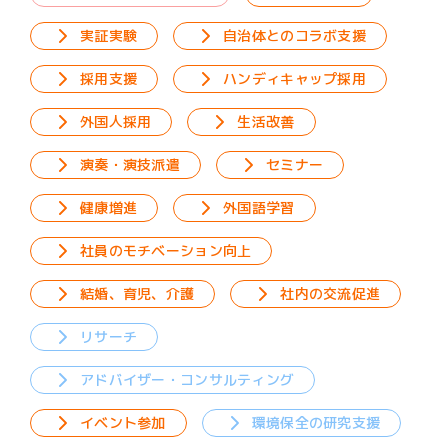
ク」の月間連載を持っています。 子供のデジタルリテ
ラシー向上も必要だと考え、主に関東の小学校でデジタ
実証実験
自治体とのコラボ支援
ルリテラシーに関する授業を行っています。春日部市で
はシニア層を対象とする講習会も開催します。また、デ
採用支援
ハンディキャップ採用
ジタルリテラシーを向上させる活動の一環として、「東
京デジタルフォローアップ官民連携連絡会」にも参加予
外国人採用
生活改善
定です。 今後、デジタルリテラシー向上の活動をより
幅広く行っていこうと考えています。月に3万円あれば
演奏・演技派遣
セミナー
メールマガジンやブログなどでの情報発信体制を構築で
き、月に10万円あれば被害者からの問い合わせを受付け
健康増進
外国語学習
るサポートセンターを最低限構築できます。最先端の情
報を収集し、幅広く発信するために皆様のご協力を求め
社員のモチベーション向上
ています。よろしくお願いします。
結婚、育児、介護
社内の交流促進
リサーチ
アドバイザー・コンサルティング
イベント参加
環境保全の研究支援