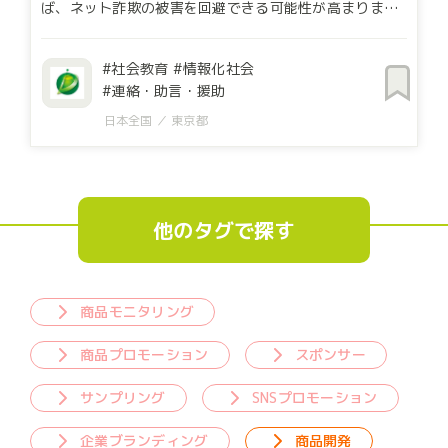
ば、ネット詐欺の被害を回避できる可能性が高まりま
す。そのため、2018年8月、NPO法人を立ち上げ、デジ
タルリテラシーの向上を目的とする活動を開始しまし
社会教育
情報化社会
た。 まずはデジタルリテラシーを向上させるため、
連絡・助言・援助
様々な媒体で記事を発信しました。2018年からインプレ
スにて「被害事例に学ぶ、高齢者のためのデジタルリテ
日本全国
東京都
ラシー それってネット詐欺ですよ！」を週刊連載し、
2021年からはダイヤモンドオンラインにて「それ、ネッ
ト詐欺です！」の月間連載を持っています。 これらの
記事を見た他媒体からの取材依頼も多数受けています。
また、2020年6月12日のワールドビジネスサテライトに
他のタグで探す
出演し「コロナ詐欺」について解説しました。2018年
11月9日の「爆報！フライデー」でも、尾木ママがネッ
ト詐欺にあった件の解説として出演しました。被害者か
らの問い合わせも日々寄せられており、メールにて相談
商品モニタリング
に乗っています。同時に、最新事例も集っており、日々
情報をアップデートしています。 ネットの中傷誹謗が
商品プロモーション
スポンサー
社会課題となり、これもデジタルリテラシーのなさから
引き起こされていると考え、中傷誹謗をなくすための活
サンプリング
SNSプロモーション
動もはじめました。2021年より、インプレスで「どうす
る!? ネットの誹謗中傷、最新事例で知る悲惨さとリス
企業ブランディング
商品開発