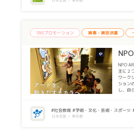
日本全国
東京都
動では
現する
地のい
て公演を企画実行を
るよう
SNSプロモーション
演奏・演技派遣
思いま
の活動
NP
NPO
主に２つの事業を展開してい
ワーク
ション
し、自
失われ
保育園・幼稚
めた対
社会教育
学術・文化・芸術・スポーツ
いの意
日本全国
東京都
うレジ
し、学
共同する