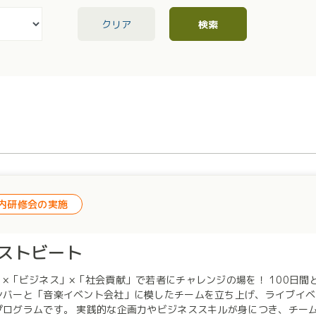
クリア
検索
内研修会の実施
ストビート
ジネス」×「社会貢献」で若者にチャレンジの場を！ 100日間という限られた時間の中で、高校生・大学生が多種多
ンバーと「音楽イベント会社」に模したチームを立ち上げ、ライブイベ
やビジネススキルが身につき、チームでプロジェクトを進めていくことでリーダーシップ、