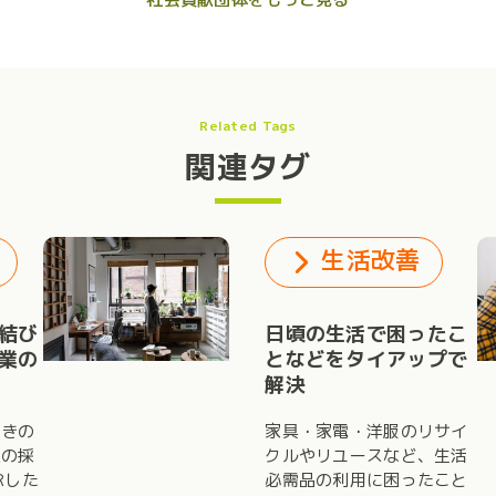
Related Tags
関連タグ
生活改善
結び
日頃の生活で困ったこ
業の
となどをタイアップで
解決
つきの
家具・家電・洋服のリサイ
業の採
クルやリユースなど、生活
Rした
必需品の利用に困ったこと