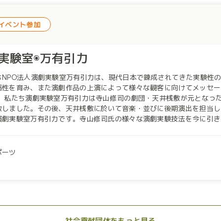
イアローグを実施してきました。 特に最近は「アーツ×ダイアローグ」の講座では企業人の参加者が増えていま
人の思考力や創造性を高めることは、ひとりひとりが不安定な社会を生
イベント参加
ことで、誰もが自分らしく存在できるのびやかな社会を実現したいと考えています。 企業の皆
可能性を社会に生かし、心豊かな社会を一緒に創造していきませんか？
実験室◉万有引力
NPO法人演劇実験室万有引力は、現代日本で錬成されてきた実験性の
感性を育み、また演劇作品の上演によって様々な観客に向けてメッセー
 私たち演劇実験室万有引力は寺山修司の劇団・天井桟敷が元となっ
散しました。その後、天井桟敷に於いて音楽・並びに後期演出を担当し
演劇実験室万有引力です。寺山修司氏の様々な演劇実験技法を今に引き
作品は、寺山修司氏の上演した演劇のオリジナル作品上演まで、幅広く
外でも公演を行ってきました。 企業様とタイアップした際は、演劇の
ーションや役者として貢献できると考えております。 私たちは、寺
ポーツ
を多くの人に届け、それを見た人に演劇に対して興味を持ってもらいた
だける企業様、NPO法人演劇実験室万有引力とのタイアップよろしく
社会貢献団体をもっと見る