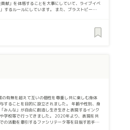
しています。 また、ブラストビート
参加者をサポートする仕組みがあるのも特徴です。
ームが活動してきた実績があります。 2020年からは
。 ユニークなチャレンジと学び
障害の有無を超えて互いの個性を尊重し共に楽しむ身体
を目的に設立されました。 年齢や性別、身
「みんな」が自由に創造し生き生きと表現するインク
ました。 2020年より、表現を共
での活動を牽引するファシリテータ等を目指す若手の
協働し、よりコミュ