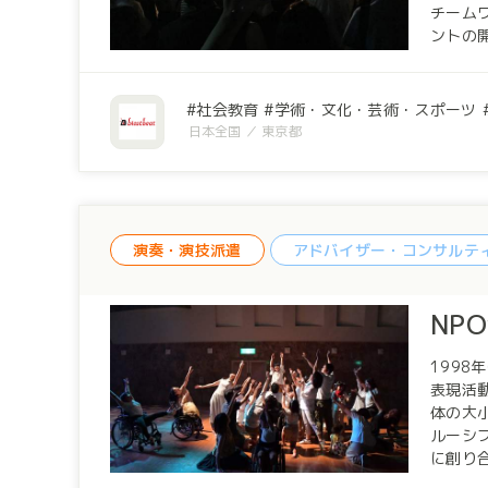
チームワークなどを学ぶ
ントの開
では、
2009
コロナの
社会教育
学術・文化・芸術・スポーツ
の場を
日本全国
東京都
演奏・演技派遣
アドバイザー・コンサルテ
NP
199
表現活動
体の大
ルーシブ
に創り
メンバーが