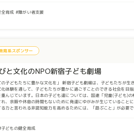
に根ざした活動を実現し拡げていく為、2022年度より活動拠点を横浜
ショップ・ファシリテータ育成講座を開始（月1回）。未就学児からシ
健全育成
障がい者支援
した（2022年度）。 2022年11月にはみどりアートパークホールでのパフォーマンス発表を実施。 2023
は市内保育施設等でのアウトリーチワークショップの実施を予定してお
表現の現場の拡充と社会発信を目指して、活動しています。 ワークショップやパフォーマンスの様子は当法人ブログ
ps://www.inclusive-dance.org/report）にてご覧いた
おります。
教育系スポンサー
びと文化のNPO新宿子ども劇場
ての子どもたちに豊かな文化を」 新宿子ども劇場は、子どもたちが生
化体験を通して、子どもたちが豊かに過ごすことのできる社会を目指しているNPO法人で
を重んじています。日本の子ども達については、国連「児童(子ども)
され、余暇や休息の時間もないために発達にゆがみが生じていることに
する力と言われる非認知能力を高めるためには、「遊ぶこと」が必要で
、出来ないこと、失敗することに対して寛容で、教え、助け合うことが
ます。 今の子どもたちは忙しく「遊び」が十分かと言われるとそうで
も大幅に減っています。多学年との交流などが減ったことで、子どもが
子どもの健全育成