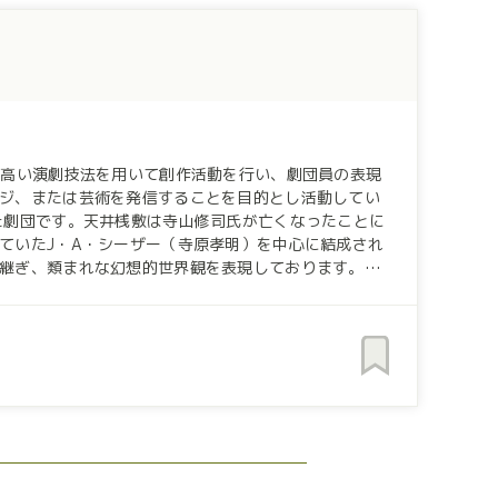
きていく力となります。それがコミュニティとして広
様、私たちと一緒にアート
タイアップオファーをお待ちしております！
高い演劇技法を用いて創作活動を行い、劇団員の表現
ジ、または芸術を発信することを目的とし活動してい
た劇団です。天井桟敷は寺山修司氏が亡くなったことに
ていたJ・A・シーザー（寺原孝明）を中心に結成され
継ぎ、類まれな幻想的世界観を表現しております。上
公演を行っております。コロナ禍以前は、国内のみな
NPO法人の特性を活かして、企業のイメージビデオ
山修司氏の残した演劇作品、寺山修司氏の演劇観を含め
いという想いで活動しています。私たちの活動にご協
お願い致します。