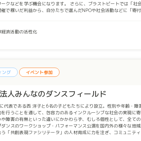
機会になります。 さらに、ブラストビートでは「社会貢献」を体感することを大事にしていて、ライブイベ
催で稼いだ利益から、自分たちで選んだNPOや社会活動などに「寄付」するルールに
ビジネスの第一線で働く社会人や先輩の学生などが「メンター」として
年の活動開始からこれまでに、合計で約600名が参加し、100に近いチ
感染拡大防止のため、学生のミーティングもイベントもすべてオンラインで開催しています
経済活動の活性化
求めている高校生・大学生の参加をお待ちしています！
ィング
イベント参加
O法人みんなのダンスフィールド
8年に代表である西 洋子と6名の子どもたちにより設立。性別や年齢・
を行うことを通して、包容力のあるインクルーシブな社会の実現に寄与すること
小や障害の有無といった違いにかかわらず、むしろ個性として、全ての
ダンスのワークショップ・パフォーマンス公演を国内外の様々な地域や学校等で行ってき
合う「共創表現ファシリテータ」の人材育成に力を注ぎ、コミュニティ
参画。 コロナ禍ではオンラインでのワークショップや研究会を実施しました。 また地域の各機関と