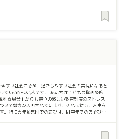
・みどりアートパークに移し､インクルーシブダンスの
ニア世代まで、障害の有無に関わらず、延べ450名程
り、あらゆる人が生き生きと自己表現する社会が実現
だけます。 私たちの活動に協賛していただける企業様のご支援をお待
きやすい社会こそが、過ごしやすい社会の実現になると
す。 私たちは子どもの権利条約
の権利委員会」からも競争の激しい教育制度のストレス
ついて懸念が表明されています。それに対し、人生を
す。特に異年齢集団での遊びは、同学年でのあそびと
前提となっています。それが他者理解や自己肯定につ
はありません。コロナの影響もあり、イベントや学校行
配慮やリーダーとして学ぶ場所なども減ってきていま