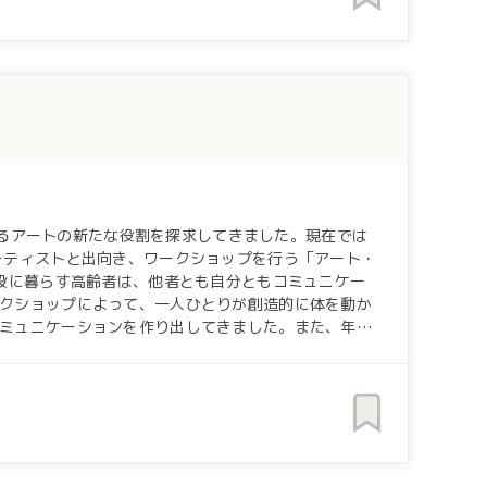
プやワークショップなど実際に自分たちが動いて、表
トプットできる場所を作り、子どもたちにとって居心
ワークショップを届けたり、大人から子どもまで参加し
誰にでも生きやすい、寛容な社会を作っていけたらと
る世の中へ。 あそびと文化のNPO 新宿子ども劇場
す。
おけるアートの新たな役割を探求してきました。現在では
施設に暮らす高齢者は、他者とも自分ともコミュニケー
クショップによって、一人ひとりが創造的に体を動か
ミュニケーションを作り出してきました。また、年々
子どもにとって第三の場である児童館で活動を始め、
人が答えのないアートをみて考える活動を通して、互
を育み、震災や原発事故といった難しい問題に向き合
美術館や自治体と協働し、対話型鑑賞を行う市民を育成
自律的に考えて行動する個が、意見の異なる他者と共に
約7000人の子供（2017-19年の平均のべ人数）