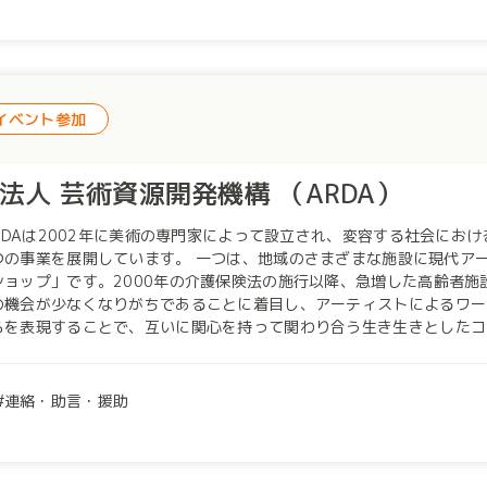
お芝居などを見ることで子どもたちの感性を育み、体験活動ではキャン
場所となっています。文化体験や表現を呼吸のようにインプット、アウ
い場所になってくれていると感じています。 他にも、小学校に芸術家
する活動を行ったりしています。 子どものころから様々な人と出会い、関わりがあると、自然と他者理解ができ
になります。文化は他者を受け入れやすい環境を作ります。そうやって
イベント参加
す。 文化体験を通して、社会が子どもを育てていくことが当たり前にな
にご興味を持っていただける企業様。 どうぞよろしくお願いいたしま
O法人 芸術資源開発機構 （ARDA）
 ARDAは2002年に美術の専門家によって設立され、変容する社会に
ます。 一つは、地域のさまざまな施設に現代アーティストと出向き、ワークショップを行う「アート・
ショップ」です。2000年の介護保険法の施行以降、急増した高齢者
の機会が少なくなりがちであることに着目し、アーティストによるワー
らを表現することで、互いに関心を持って関わり合う生き生きとしたコ
る都市の子どもたちの遊びの環境に対しては、学校でも家庭でもない、
園・療育センターへと対象を広げ、現在も継続しています。 もう一つは、東日本大震災をきっかけに2012年から始
話型美術鑑賞事業「アーツ×ダイアローグ」です。対話型鑑賞という個
連絡・助言・援助
見を聴き合い、自分なりに判断する力と異なる意見の人とも協働する力
リエンスを獲得することを目的にしています。この10年、いくつかの
校や美術館や高齢者施設などで実践していく仕組みをつくることで、 
社会の実現を目指しています。毎年150人以上の市民コミュニケータが、