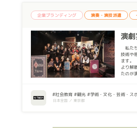
に対してアーツ×ダ
す。個
企業ブランディング
演奏・演技派遣
がっていく
が持つ
演劇
私たち
技術や
ます。
より解
たのが
演する
らず海
のナレ
社会教育
観光
学術・文化・芸術・ス
た演劇
日本全国
東京都
力いた