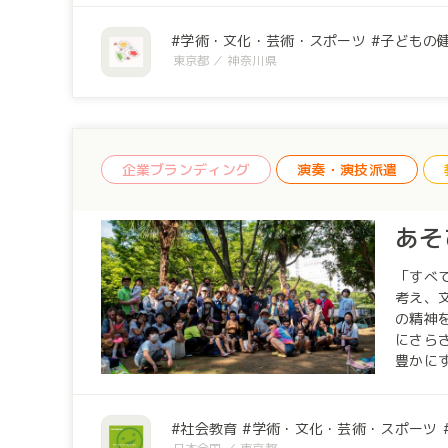
ニティ
ワーク
学術・文化・芸術・スポーツ
子どもの
の方にご参加いただきま
東京都
神奈川県
年以降
するよう共創
（htt
ちして
企業ブランディング
演奏・演技派遣
あそ
「すべ
考え、文
の精神
にさら
豊かに
異なり
ながり
事など
社会教育
学術・文化・芸術・スポーツ
す。 私たちは、社会経験格差を無くし、全ての人が文化と交流できるようにと「鑑賞活動」と「体験活動」を行っています。鑑賞活