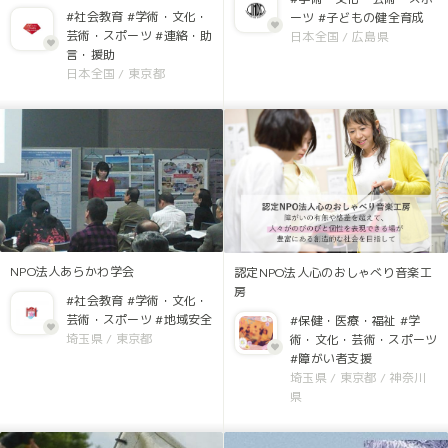
#社会教育
#学術・文化・
ーツ
#子どもの健全育成
芸術・スポーツ
#連絡・助
日本全国
/
広島県
言・援助
日本全国
/
東京都
NPO法人あらかわ学会
認定NPO法人心のおしゃべり音楽工
房
#社会教育
#学術・文化・
芸術・スポーツ
#地域安全
#保健・医療・福祉
#学
埼玉県
/
東京都
術・文化・芸術・スポーツ
#障がい者支援
埼玉県
/
東京都
/
神奈川
県