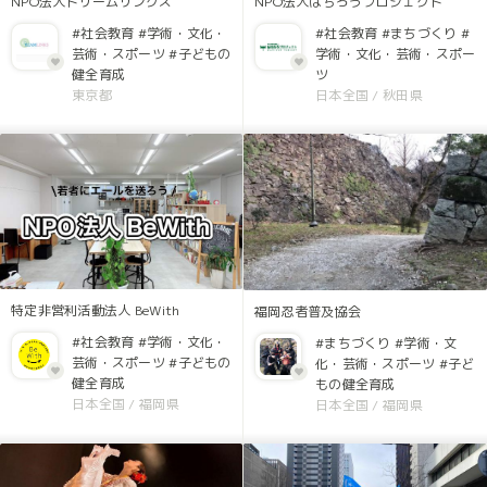
NPO法人ドリームリンクス
NPO法人はちろうプロジェクト
#社会教育
#学術・文化・
#社会教育
#まちづくり
#
芸術・スポーツ
#子どもの
学術・文化・芸術・スポー
健全育成
ツ
東京都
日本全国
/
秋田県
特定非営利活動法人 BeWith
福岡忍者普及協会
#社会教育
#学術・文化・
#まちづくり
#学術・文
芸術・スポーツ
#子どもの
化・芸術・スポーツ
#子ど
健全育成
もの健全育成
日本全国
/
福岡県
日本全国
/
福岡県