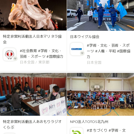
特定非営利活動法人日本マリネラ協
日本ウイグル協会
会
#学術・文化・芸術・スポ
#社会教育
#学術・文化・
ーツ
#人権・平和
#国際協
芸術・スポーツ
#国際協力
力
日本全国
/
東京都
日本全国
特定非営利活動法人あおもりラジオ
NPO法人TOTOS北九州
くらぶ
#まちづくり
#学術・文