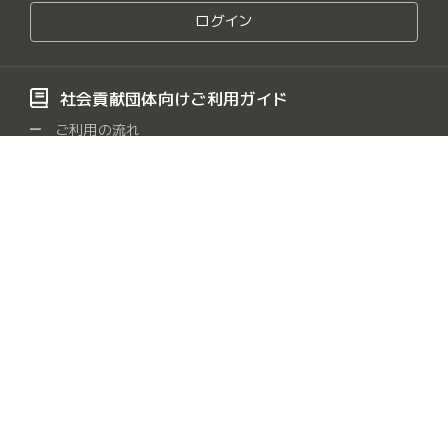
ログイン
社会貢献団体向けご利用ガイド
ご利用の流れ
活動記録の書き方
寄付金の受け取り方法
よくある質問
社会貢献団体をさがす
保健・医療・福祉
社会教育
まちづくり
観光
/
/
/
/
農山漁村・中山間地域
学術・文化・芸術・スポーツ
/
/
環境の保全
災害救援
地域安全
人権・平和
/
/
/
/
国際協力
男女共同参画社会
子どもの健全育成
/
/
/
情報化社会
科学技術の振興
経済活動の活性化
/
/
/
職業能力・雇用機会
消費者の保護
連絡・助言・援助
/
/
/