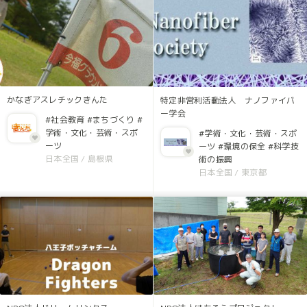
かなぎアスレチックきんた
特定非営利活動法人 ナノファイバ
ー学会
#社会教育
#まちづくり
#
学術・文化・芸術・スポ
#学術・文化・芸術・スポ
ーツ
ーツ
#環境の保全
#科学技
日本全国
/
島根県
術の振興
日本全国
/
東京都