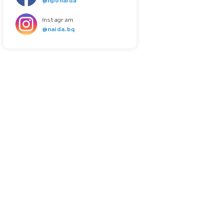
@nponaida
Instagram
@naida.bq