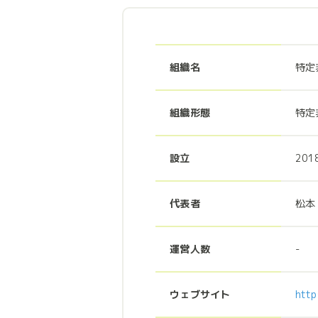
組織名
特定
組織形態
特定
設立
201
代表者
松本
運営人数
-
ウェブサイト
http