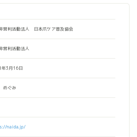
非営利活動法人 日本爪ケア普及協会
非営利活動法人
8年3月16日
 めぐみ
s://naida.jp/