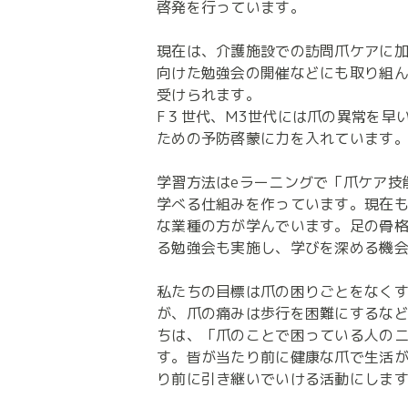
啓発を行っています。

現在は、介護施設での訪問爪ケアに
向けた勉強会の開催などにも取り組ん
受けられます。

F３世代、M3世代には爪の異常を早
ための予防啓蒙に力を入れています。
学習方法はeラーニングで「爪ケア技
学べる仕組みを作っています。現在
な業種の方が学んでいます。足の骨
る勉強会も実施し、学びを深める機会
私たちの目標は爪の困りごとをなく
が、爪の痛みは歩行を困難にするな
ちは、「爪のことで困っている人の
す。皆が当たり前に健康な爪で生活
り前に引き継いでいける活動にしま