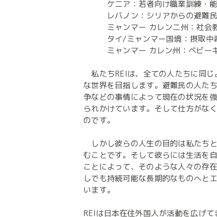
　　　ケニア：若者向け職業訓練・能
　　　レバノン：シリアからの避難民
　　　ミャンマー カレンニ州：社会教
　　　タイ/ミャンマー国境：摂取中
　　　ミャンマー カレン州：ベビー
　私たちREIは、全ての人たちに同
な世界を目指します。避難民の人た
争などの事情によって現在の状況を
られかけています。そして仕方がな
のです。

　しかし彼らの人生の目的は私たち
むことです。そして彼らには生活を自
ことによって、そのような人々の存
しでも持続可能な長期的なものへと
います。

REIは日本在住外国人が活動を広げ