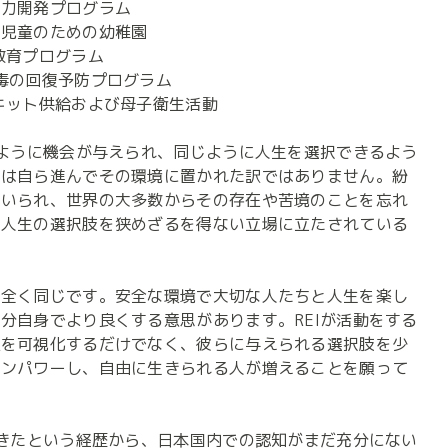
力開発プログラム

児童のための幼稚園

育プログラム

毒の回復予防プログラム

キット供給および母子衛生活動

じように機会が与えられ、同じように人生を選択できるよう
ちは自ら進んでその環境に置かれた訳ではありません。紛
強いられ、世界の大多数からその存在や苦境のことを忘れ
く人生の選択肢を狭めざるを得ない立場に立たされている
と全く同じです。安全な環境で大切な人たちと人生を楽し
分自身でより良くする意思があります。REIが活動をする
在を可視化するだけでなく、彼らに与えられる選択肢を少
エンパワーし、自由に生きられる人が増えることを願って
てきたという経歴から、日本国内での認知がまだ充分にない