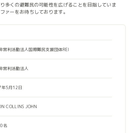
より多くの避難民の可能性を広げることを目指していま
オファーをお待ちしております。
非営利活動法人国際難民支援団体REI
非営利活動法人
7年5月12日
ON COLLINS JOHN
20名