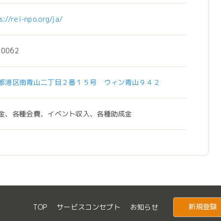
s://rei-npo.org/ja/
-0062
都港区南青山二丁目２番１５号 ウィン青山９４２
金、各種会費、イベント収入、各種助成金
新規登録
TOP
サービスコンセプト
お知らせ