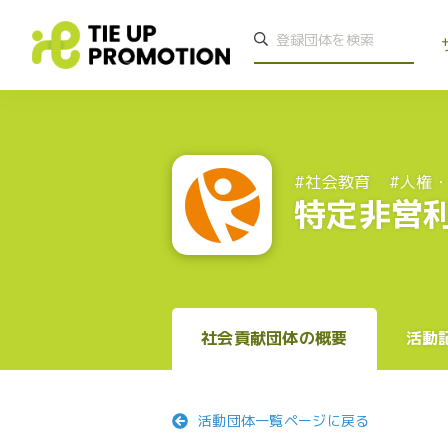
#社会教育
#人権
特定非営利
社会貢献団体の概要
活動
活動団体一覧ページに戻る