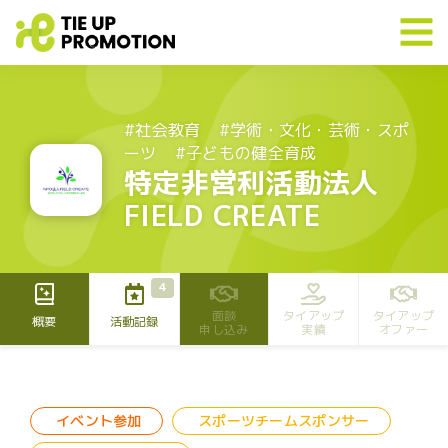
#社会教育
#学術・文化・芸術・スポ
ーツ
#子どもの健全育成
特定非営利活動法人
FIELD CREATE
4
面談
タイアップ
タイアップ
概要
活動記録
申し込み
実績
オファー
イベント参加
スポーツチームスポンサー