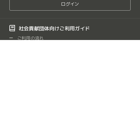
ログイン
社会貢献団体向けご利用ガイド
ご利用の流れ
活動記録の書き方
寄付金の受け取り方法
よくある質問
社会貢献団体をさがす
保健・医療・福祉
社会教育
まちづくり
観光
/
/
/
/
農山漁村・中山間地域
学術・文化・芸術・スポーツ
/
/
環境の保全
災害救援
地域安全
人権・平和
/
/
/
/
国際協力
男女共同参画社会
子どもの健全育成
/
/
/
情報化社会
科学技術の振興
経済活動の活性化
/
/
/
職業能力・雇用機会
消費者の保護
連絡・助言・援助
/
/
/