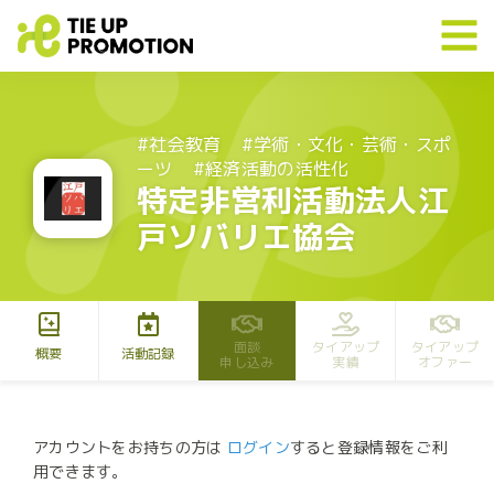
#社会教育
#学術・文化・芸術・スポ
ーツ
#経済活動の活性化
特定非営利活動法人江
戸ソバリエ協会
面談
タイアップ
タイアップ
概要
活動記録
申し込み
実績
オファー
アカウントをお持ちの方は
ログイン
すると登録情報をご利
用できます。