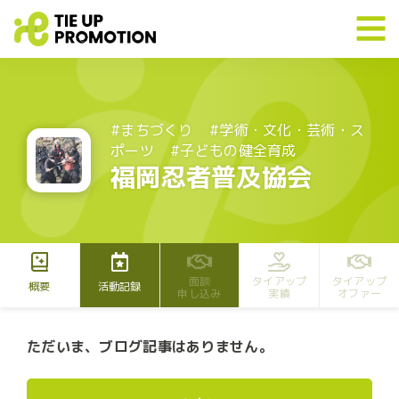
#まちづくり
#学術・文化・芸術・ス
ポーツ
#子どもの健全育成
福岡忍者普及協会
面談
タイアップ
タイアップ
概要
活動記録
申し込み
実績
オファー
ただいま、ブログ記事はありません。