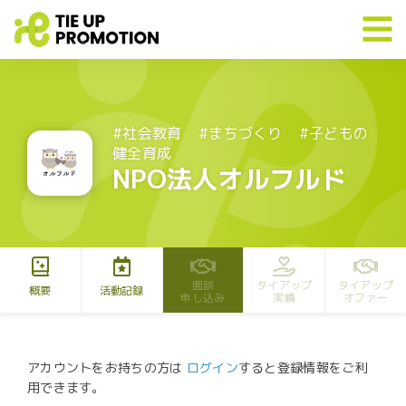
#社会教育
#まちづくり
#子どもの
健全育成
NPO法人オルフルド
面談
タイアップ
タイアップ
概要
活動記録
申し込み
実績
オファー
アカウントをお持ちの方は
ログイン
すると登録情報をご利
用できます。