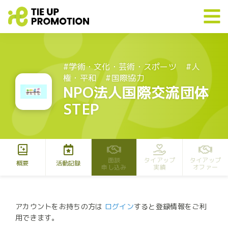
#学術・文化・芸術・スポーツ
#人
権・平和
#国際協力
NPO法人国際交流団体
STEP
面談
タイアップ
タイアップ
概要
活動記録
申し込み
実績
オファー
アカウントをお持ちの方は
ログイン
すると登録情報をご利
用できます。