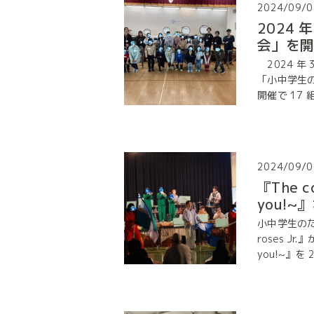
2024/09/0
2024
会」を
2024 年 
「小中学生
開催で 17 組.
2024/09/0
『The co
you!
小中学生のた
roses Jr.
you!~』を 2