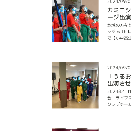
2024/09/0
カミニシ
ージ出
地域の方々
ッジ wit
で【小中高生の
2024/09/0
「うる
出演さ
2024年4
会 ライブ
クラブチーム『