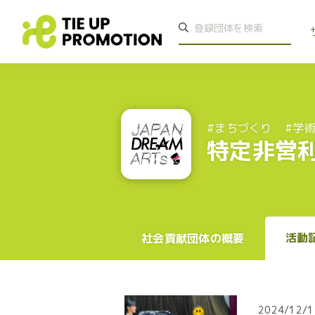
#まちづくり
#学
特定非営
活動
社会貢献団体の概要
2024/12/1