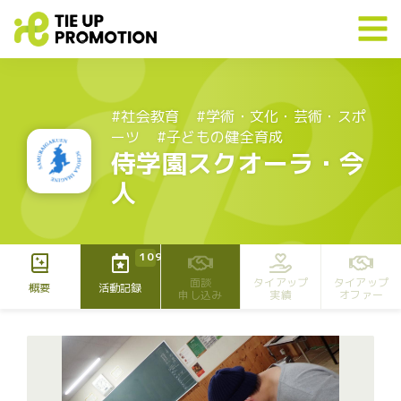
#社会教育
#学術・文化・芸術・スポ
ーツ
#子どもの健全育成
侍学園スクオーラ・今
人
109
面談
タイアップ
タイアップ
概要
活動記録
申し込み
実績
オファー