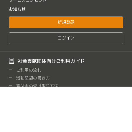
サービスコンセプト
お知らせ
新規登録
ログイン
社会貢献団体向けご利用ガイド
ご利用の流れ
活動記録の書き方
寄付金の受け取り方法
よくある質問
社会貢献団体をさがす
保健・医療・福祉
社会教育
まちづくり
観光
/
/
/
/
農山漁村・中山間地域
学術・文化・芸術・スポーツ
/
/