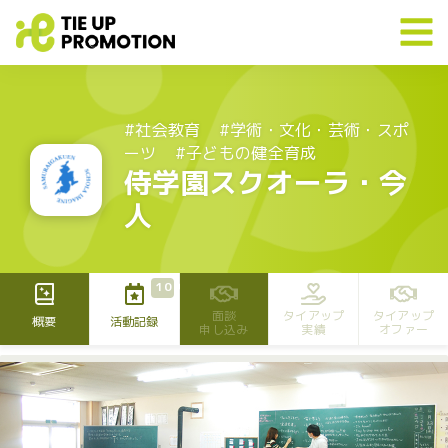
#社会教育
#学術・文化・芸術・スポ
ーツ
#子どもの健全育成
侍学園スクオーラ・今
人
109
面談
タイアップ
タイアップ
概要
活動記録
申し込み
実績
オファー