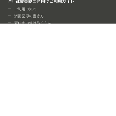
社会貢献団体向けご利用ガイド
ご利用の流れ
活動記録の書き方
寄付金の受け取り方法
よくある質問
社会貢献団体をさがす
保健・医療・福祉
社会教育
まちづくり
観光
/
/
/
/
農山漁村・中山間地域
学術・文化・芸術・スポーツ
/
/
環境の保全
災害救援
地域安全
人権・平和
/
/
/
/
国際協力
男女共同参画社会
子どもの健全育成
/
/
/
情報化社会
科学技術の振興
経済活動の活性化
/
/
/
職業能力・雇用機会
消費者の保護
連絡・助言・援助
/
/
/
条例指定
動物
食糧支援
障がい者支援
/
/
/
お問い合せ
運営会社
サービス利用規約
細則