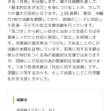
きる「共育」を目指します。様々な経験を通して、
「基本的な生きる力」を身につけることが、サムガ
クの最大の目的となります。上田(長野)、東京、沖縄
の3校で活動を展開しており、地域のニーズに対応し
た若者・子どもの自立支援活動を行っています。

「気づき」から新しい自分に出会った生徒たちは卒
業後しっかりと社会に参加し「自立」を体現しま
す。卒業後の就労率は「100％」であることがこの
活動の本質を証明しています。若者に対する支援は
彼らの明日をつくる為の直接的な支援ではあります
が、同時にこの社会の為の間接的な支援でもありま
す。つまり若者支援は「社会に対する投資」です。

学園に入学する方々も、そして会員としてこの学園
をお支え頂く方々にも。
組織名
侍学園スクオーラ・今人