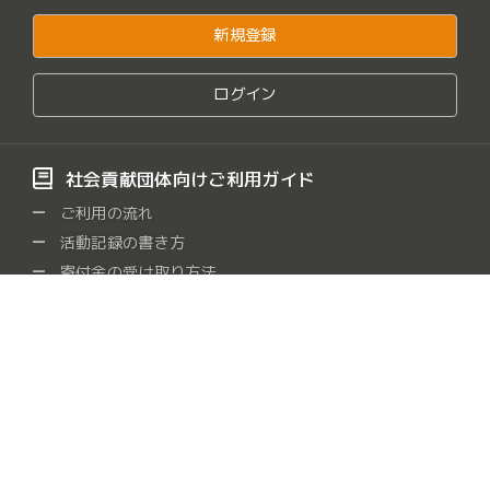
新規登録
ログイン
社会貢献団体向けご利用ガイド
ご利用の流れ
活動記録の書き方
寄付金の受け取り方法
よくある質問
社会貢献団体をさがす
保健・医療・福祉
社会教育
まちづくり
観光
/
/
/
/
農山漁村・中山間地域
学術・文化・芸術・スポーツ
/
/
環境の保全
災害救援
地域安全
人権・平和
/
/
/
/
国際協力
男女共同参画社会
子どもの健全育成
/
/
/