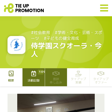
#社会教育
#学術・文化・芸術・スポ
ーツ
#子どもの健全育成
侍学園スクオーラ・今
人
109
面談
タイアップ
タイアップ
概要
活動記録
申し込み
実績
オファー