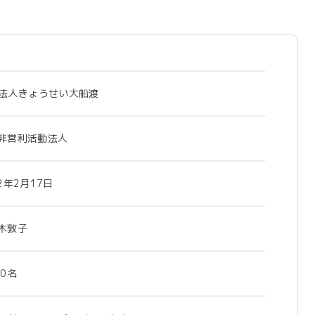
O法人きょうせい大船渡
非営利活動法人
2年2月17日
木敦子
20名