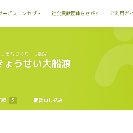
サービスコンセプト
社会貢献団体をさがす
ご利用ガ
#まちづくり
#観光
きょうせい大船渡
記録
3
面談申し込み