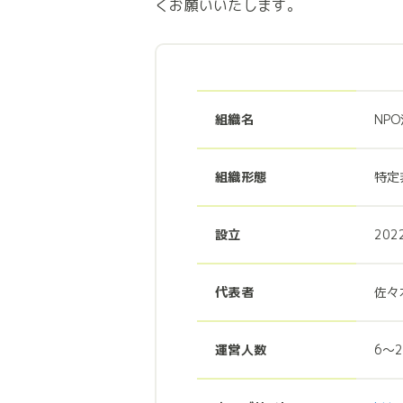
くお願いいたします。
組織名
NP
組織形態
特定
設立
202
代表者
佐々
運営人数
6〜