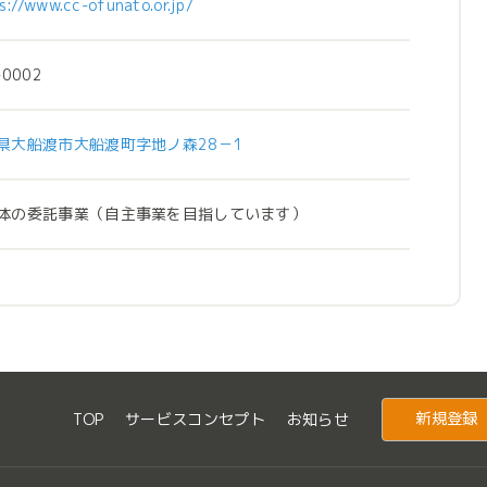
s://www.cc-ofunato.or.jp/
-0002
県大船渡市大船渡町字地ノ森28－1
体の委託事業（自主事業を目指しています）
新規登録
TOP
サービスコンセプト
お知らせ