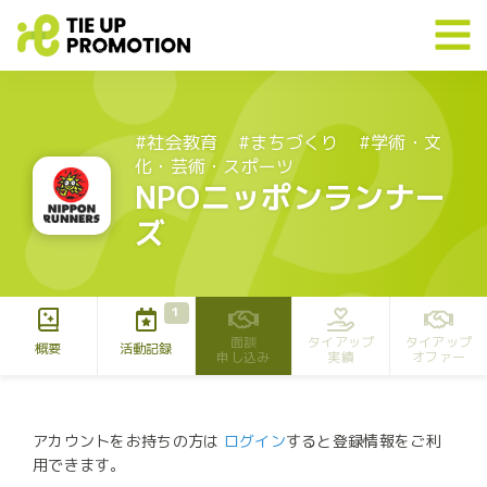
#社会教育
#まちづくり
#学術・文
化・芸術・スポーツ
NPOニッポンランナー
ズ
1
面談
タイアップ
タイアップ
概要
活動記録
申し込み
実績
オファー
アカウントをお持ちの方は
ログイン
すると登録情報をご利
用できます。