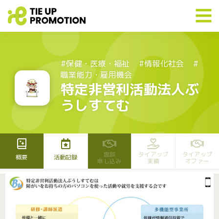
#保健・医療・福祉
#情報化社会
#
職業能力・雇用機会
特定非営利活動法人ぶ
うしすてむ
面談
タイアップ
タイアップ
概要
活動記録
申し込み
実績
オファー