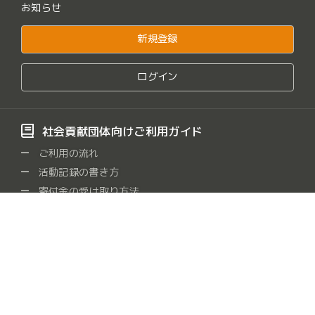
お知らせ
新規登録
ログイン
社会貢献団体向けご利用ガイド
ご利用の流れ
活動記録の書き方
寄付金の受け取り方法
よくある質問
社会貢献団体をさがす
保健・医療・福祉
社会教育
まちづくり
観光
/
/
/
/
農山漁村・中山間地域
学術・文化・芸術・スポーツ
/
/
環境の保全
災害救援
地域安全
人権・平和
/
/
/
/