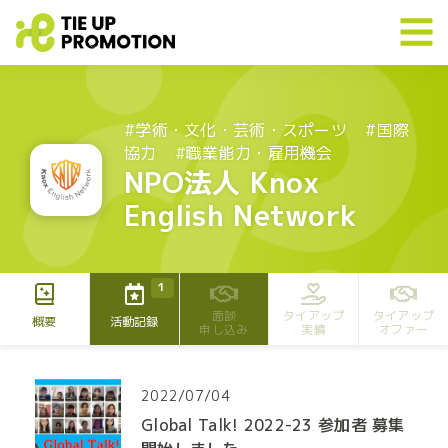
#学術・文化・芸術・スポーツ
#国際
協力
#職業能力・雇用機会
NPO法人 Knox
English Network
1
面談
タイアップ
タイアップ
概要
活動記録
申し込み
実績
オファー
2022/07/04
Global Talk! 2022-23 参加者 募集