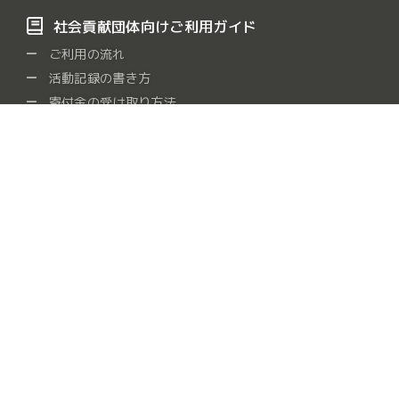
社会貢献団体向けご利用ガイド
ご利用の流れ
活動記録の書き方
寄付金の受け取り方法
よくある質問
社会貢献団体をさがす
保健・医療・福祉
社会教育
まちづくり
観光
/
/
/
/
農山漁村・中山間地域
学術・文化・芸術・スポーツ
/
/
環境の保全
災害救援
地域安全
人権・平和
/
/
/
/
国際協力
男女共同参画社会
子どもの健全育成
/
/
/
情報化社会
科学技術の振興
経済活動の活性化
/
/
/
職業能力・雇用機会
消費者の保護
連絡・助言・援助
/
/
/
条例指定
動物
食糧支援
障がい者支援
/
/
/