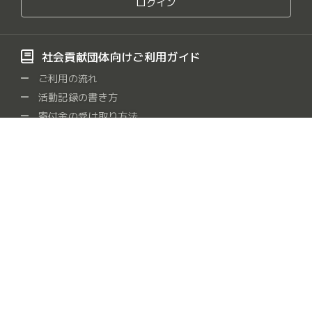
ログイン
社会貢献団体向けご利用ガイド
ご利用の流れ
活動記録の書き方
寄付金の受け取り方法
よくある質問
社会貢献団体をさがす
保健・医療・福祉
社会教育
まちづくり
観光
/
/
/
/
農山漁村・中山間地域
学術・文化・芸術・スポーツ
/
/
環境の保全
災害救援
地域安全
人権・平和
/
/
/
/
国際協力
男女共同参画社会
子どもの健全育成
/
/
/
情報化社会
科学技術の振興
経済活動の活性化
/
/
/
職業能力・雇用機会
消費者の保護
連絡・助言・援助
/
/
/
条例指定
動物
食糧支援
障がい者支援
/
/
/