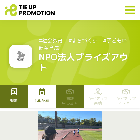
#社会教育
#まちづくり
#子どもの
健全育成
NPO法人プライズアウ
ト
面談
タイアップ
タイアップ
概要
活動記録
申し込み
実績
オファー